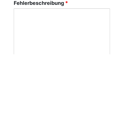
Fehlerbeschreibung
*
Spamschutz
*
Was ergibt 85-15