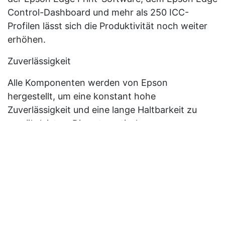
Control-Dashboard und mehr als 250 ICC-
Profilen lässt sich die Produktivität noch weiter
erhöhen.
Zuverlässigkeit
Alle Komponenten werden von Epson
hergestellt, um eine konstant hohe
Zuverlässigkeit und eine lange Haltbarkeit zu
gewährleisten. Die automatische
Druckkopfwartung und das Farbenebel-
Auffangsystem sorgen außerdem für
reibungslosen Betrieb mit geringeren
Stillstandzeiten. Für alle Drucker gilt eine
Standardgarantie von zwei Jahren mit
verschiedenen Optionen zur
Garantieverlängerung.