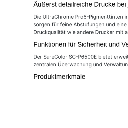
Äußerst detailreiche Drucke be
Die UltraChrome Pro6-Pigmenttinten in
sorgen für feine Abstufungen und eine
Druckqualität wie andere Drucker mit a
Funktionen für Sicherheit und V
Der SureColor SC-P6500E bietet erweit
zentralen Überwachung und Verwaltung
Produktmerkmale
Modernes und kompaktes Design Fü
Flexibilität 350/700-ml-Tintenpat
Beeindruckende Druckgeschwindigk
Effiziente Druckerverwaltung Ep