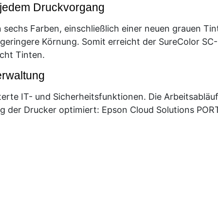
i jedem Druckvorgang
 sechs Farben, einschließlich einer neuen grauen Ti
 geringere Körnung. Somit erreicht der SureColor SC
cht Tinten.
erwaltung
erte IT- und Sicherheitsfunktionen. Die Arbeitsablä
 der Drucker optimiert: Epson Cloud Solutions POR
gt sich nahtlos in die meisten Arbeitsumgebungen 
ronen,
eiten Druckt bis zu 18 m2/Std. in Fotoqualität
son Cloud Solutions PORT und Epson Device Admin