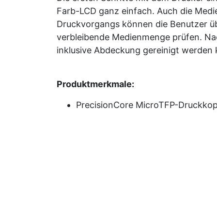
Farb-LCD ganz einfach. Auch die Medi
Druckvorgangs können die Benutzer ü
verbleibende Medienmenge prüfen. Nac
inklusive Abdeckung gereinigt werden
Produktmerkmale:
PrecisionCore MicroTFP-Druckkopf
UltraChrome Pro-Tintenset mit 10
Medienzufuhrtechnologie mit hoher
Leichte und einfache Bedienung: