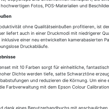
on hochwertigen Fotos, POS-Materialien und Beschild
nbußen
duktivität ohne Qualitätseinbußen profitieren, ist d
r liefert auch in einer Druckmodi mit niedrigerer Qu
inklusive einer neu entwickelten kamerabasierten Pap
bungslose Druckabläufe.
gebnisse
set mit 10 Farben sorgt für einheitliche, fantastis
oher Dichte werden tiefe, satte Schwarztöne erzeugt
abstufungen und reduzieren die Körnung. Um eine ei
 die Farbverwaltung mit dem Epson Colour Calibrati
ind dank eines Benutzerhandbuchs mit anschaulichen