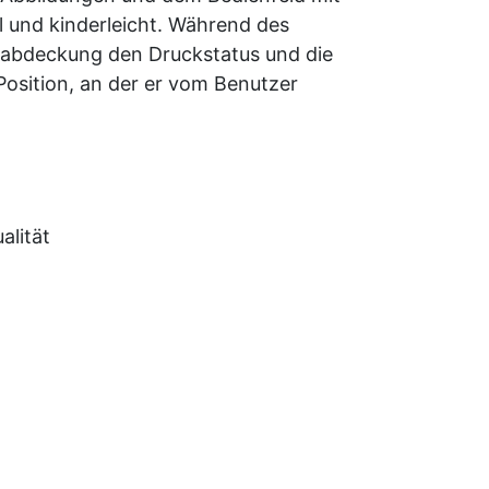
und kinderleicht. Während des
abdeckung den Druckstatus und die
osition, an der er vom Benutzer
alität
 und eine exzellente Farbwiedergabe
er Papierzufuhrstabilisierung
d
Datenblatt deutsch