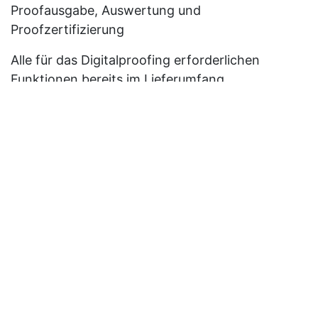
Proofausgabe, Auswertung und
Proofzertifizierung
Alle für das Digitalproofing erforderlichen
Funktionen bereits im Lieferumfang
Automatisierbare und vordefinierbare Job- und
Workflow-Einstellungen
Media Device Synchronisation MDS für
durchgängig kalibrierte Drucker gleicher Bauart
auch an unterschiedlichen Standorten (Remote
Proofing)
DeviceLink Profile im Lieferumgang für viele
aktuelle international gültige Standard-
Druckbedingungen.
Für optimales Digitalproofing sind passend zu